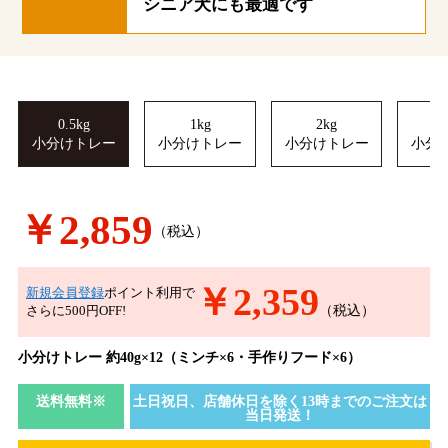
シニア犬にも最適です
0.5kg
1kg
2kg
小分けトレー
小分けトレー
小分けトレー
小分
￥2,859
（税込）
￥2,359
新規会員登録
ポイント利用で
（税込）
さらに500円OFF!
小分けトレー 約40g×12（ミンチ×6・手作りフード×6）
送料無料※
土日祝日、店舗休日を除く13時までのご注文は
当日発送！