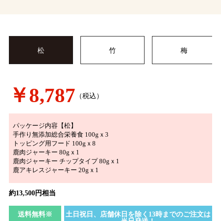
松
竹
梅
￥8,787
（税込）
パッケージ内容【松】
手作り無添加総合栄養食 100gｘ3
トッピング用フード 100gｘ8
鹿肉ジャーキー 80gｘ1
鹿肉ジャーキー チップタイプ 80gｘ1
鹿アキレスジャーキー 20gｘ1
約13,500円相当
送料無料※
土日祝日、店舗休日を除く13時までのご注文は